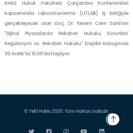
KHAS Hukuk Fakültesi Çarşamba Konferansları
kapsamında Laboratuvarımız (LITLAB) iş birliğiyle
gerçekleşecek olan Doç. Dr. Kerem Cem Sanlı'nın
"Dijital Piyasalarda Rekabet Hukuku Sorunları:
Regülasyon vs. Rekabet Hukuku" başlıklı konuşması
30 Aralık’ta 16.00’da başlıyor
© Telif Hakkı 2020. Tüm Hakları Saklıdır.